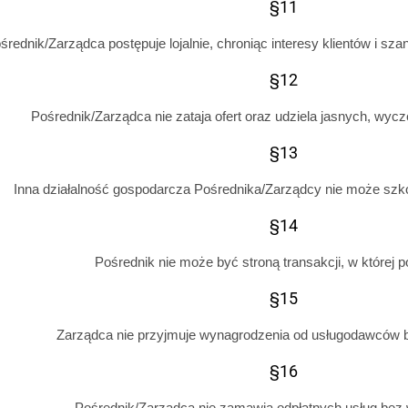
§11
średnik/Zarządca postępuje lojalnie, chroniąc interesy klientów i sz
§12
Pośrednik/Zarządca nie zataja ofert oraz udziela jasnych, wycz
§13
Inna działalność gospodarcza Pośrednika/Zarządcy nie może szko
§14
Pośrednik nie może być stroną transakcji, w której p
§15
Zarządca nie przyjmuje wynagrodzenia od usługodawców b
§16
Pośrednik/Zarządca nie zamawia odpłatnych usług bez w