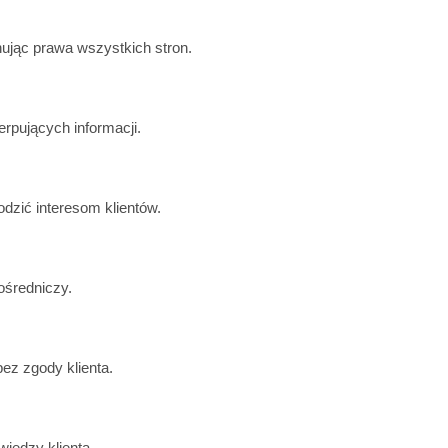
anując prawa wszystkich stron.
erpujących informacji.
dzić interesom klientów.
ośredniczy.
ez zgody klienta.
iedzy klienta.