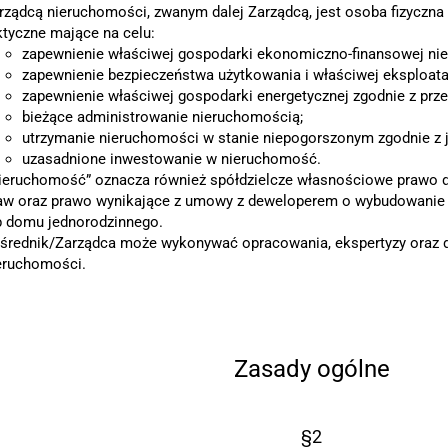
rządcą nieruchomości, zwanym dalej Zarządcą, jest osoba fizycz
ktyczne mające na celu:
zapewnienie właściwej gospodarki ekonomiczno-finansowej ni
zapewnienie bezpieczeństwa użytkowania i właściwej eksploata
zapewnienie właściwej gospodarki energetycznej zgodnie z prz
bieżące administrowanie nieruchomością;
utrzymanie nieruchomości w stanie niepogorszonym zgodnie z j
uzasadnione inwestowanie w nieruchomość.
ieruchomość” oznacza również spółdzielcze własnościowe prawo d
aw oraz prawo wynikające z umowy z deweloperem o wybudowanie 
b domu jednorodzinnego.
średnik/Zarządca może wykonywać opracowania, ekspertyzy oraz d
eruchomości.
Zasady ogólne
§2