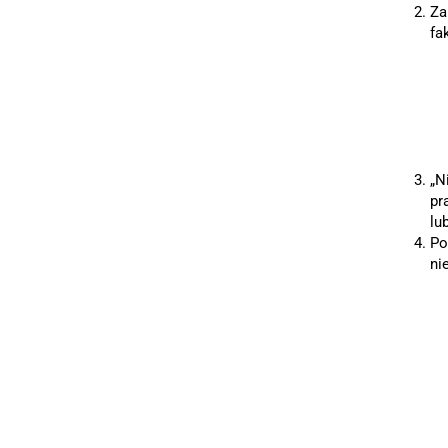
Za
fa
„N
pr
lu
Po
ni