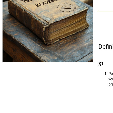
Defin
§1
Po
wy
pr