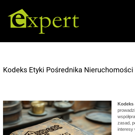
Kodeks Etyki Pośrednika Nieruchomości
Kodeks 
prowadzi
współpra
zasad, p
interesy 