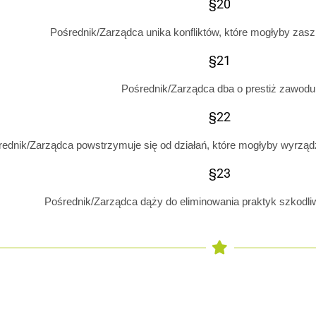
§20
Pośrednik/Zarządca unika konfliktów, które mogłyby zasz
§21
Pośrednik/Zarządca dba o prestiż zawodu
§22
rednik/Zarządca powstrzymuje się od działań, które mogłyby wyrząd
§23
Pośrednik/Zarządca dąży do eliminowania praktyk szkodliw