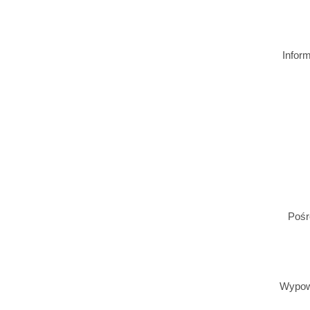
Infor
Pośr
Wypowi