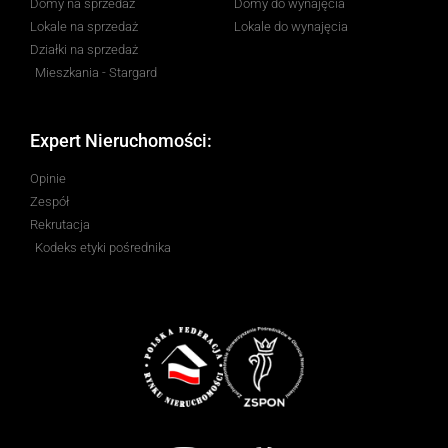
Domy na sprzedaż
Domy do wynajęcia
Lokale na sprzedaż
Lokale do wynajęcia
Działki na sprzedaż
Mieszkania - Stargard
Expert Nieruchomości:
Opinie
Zespół
Rekrutacja
Kodeks etyki pośrednika