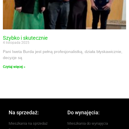
Szybko i skutecznie
4 listopada 2025
Pani Iweta Burda jest pełną profesjonalistką, działa błyskawicznie,
decyzje są
Czytaj więcej »
Na sprzedaż:
Do wynajęcia:
Mieszkania na sprzedaż
Mieszkania do wynajęcia