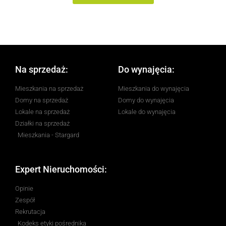
Na sprzedaż:
Do wynajęcia:
Mieszkania na sprzedaż
Mieszkania do wynajęcia
Domy na sprzedaż
Domy do wynajęcia
Lokale na sprzedaż
Lokale do wynajęcia
Działki na sprzedaż
Mieszkania - Stargard
Expert Nieruchomości:
Opinie
Zespół
Rekrutacja
Kodeks etyki pośrednika