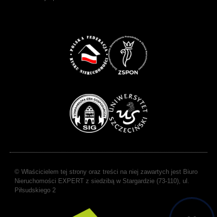
© Właścicielem tej strony oraz treści na niej zawartych jest Biuro
Nieruchomości EXPERT z siedzibą w Stargardzie (73-110), ul.
Piłsudskiego 2