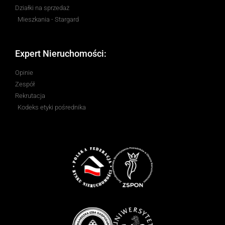
Działki na sprzedaż
Mieszkania - Stargard
Expert Nieruchomości:
Opinie
Zespół
Rekrutacja
Kodeks etyki pośrednika