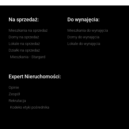
Na sprzedaż:
Do wynajęcia:
Mieszkania na sprzedaż
Mieszkania do wynajęcia
Domy na sprzedaż
Domy do wynajęcia
Lokale na sprzedaż
Lokale do wynajęcia
Działki na sprzedaż
Mieszkania - Stargard
Expert Nieruchomości:
Opinie
Zespół
Rekrutacja
Kodeks etyki pośrednika