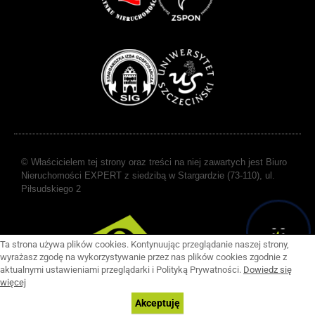
© Właścicielem tej strony oraz treści na niej zawartych jest Biuro
Nieruchomości EXPERT z siedzibą w Stargardzie (73-110), ul.
Piłsudskiego 2
Ta strona używa plików cookies. Kontynuując przeglądanie naszej strony,
wyrażasz zgodę na wykorzystywanie przez nas plików cookies zgodnie z
aktualnymi ustawieniami przeglądarki i Polityką Prywatności.
Dowiedz się
więcej
Akceptuję