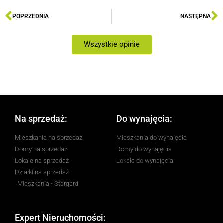
POPRZEDNIA
NASTĘPNA
Wszystkie opinie
Na sprzedaż:
Do wynajęcia:
Mieszkania na sprzedaż
Mieszkania do wynajęcia
Domy na sprzedaż
Domy do wynajęcia
Lokale na sprzedaż
Lokale do wynajęcia
Działki na sprzedaż
Mieszkania - Stargard
Expert Nieruchomości: