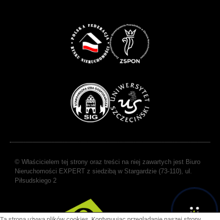
© Właścicielem tej strony oraz treści na niej zawartych jest Biuro
Nieruchomości EXPERT z siedzibą w Stargardzie (73-110), ul.
Piłsudskiego 2
Ta strona używa plików cookies. Kontynuując przeglądanie naszej strony,