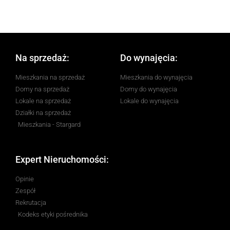
Na sprzedaż:
Do wynajęcia:
Mieszkania na sprzedaż
Mieszkania do wynajęcia
Domy na sprzedaż
Domy do wynajęcia
Lokale na sprzedaż
Lokale do wynajęcia
Działki na sprzedaż
Mieszkania - Stargard
Expert Nieruchomości:
Opinie
Zespół
Rekrutacja
Kodeks etyki pośrednika