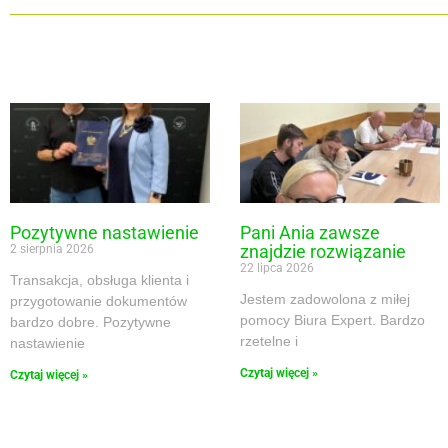
Pozytywne nastawienie
Pani Ania zawsze
znajdzie rozwiązanie
2 sierpnia 2026
22 lipca 2026
Transakcja, obsługa klienta i
Jestem zadowolona z miłej
przygotowanie dokumentów
pomocy Biura Expert. Bardzo
bardzo dobre. Pozytywne
rzetelne i
nastawienie
Czytaj więcej »
Czytaj więcej »