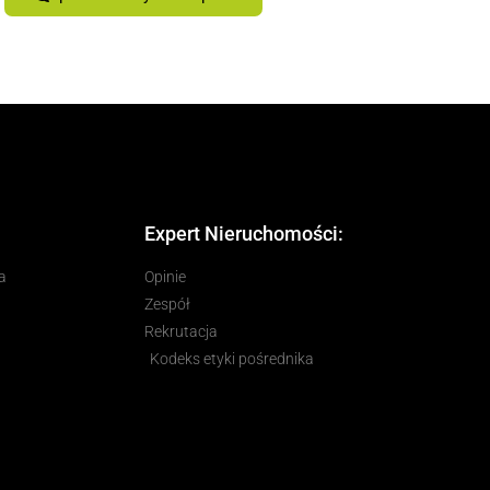
Expert Nieruchomości:
a
Opinie
Zespół
Rekrutacja
Kodeks etyki pośrednika