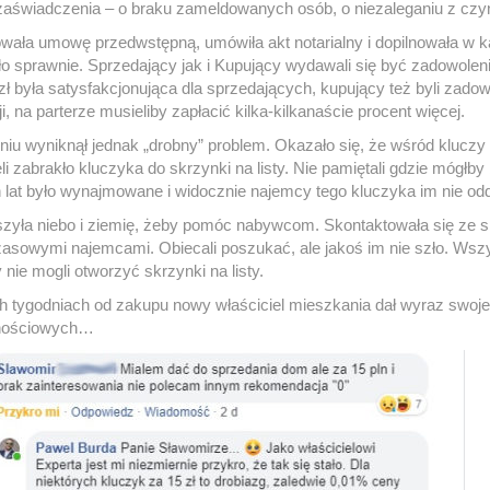
zaświadczenia – o braku zameldowanych osób, o niezaleganiu z czynsze
wała umowę przedwstępną, umówiła akt notarialny i dopilnowała w ka
ło sprawnie. Sprzedający jak i Kupujący wydawali się być zadowole
 zł była satysfakcjonująca dla sprzedających, kupujący też byli zadow
ji, na parterze musieliby zapłacić kilka-kilkanaście procent więcej.
niu wyniknął jednak „drobny” problem. Okazało się, że wśród klucz
eli zabrakło kluczyka do skrzynki na listy. Nie pamiętali gdzie mógłby
h lat było wynajmowane i widocznie najemcy tego kluczyka im nie odd
szyła niebo i ziemię, żeby pomóc nabywcom. Skontaktowała się ze sp
asowymi najemcami. Obiecali poszukać, ale jakoś im nie szło. Wszys
 nie mogli otworzyć skrzynki na listy.
 tygodniach od zakupu nowy właściciel mieszkania dał wyraz swo
nościowych…