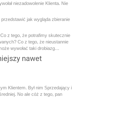
wołał niezadowolenie Klienta. Nie
i przedstawić jak wygląda zbieranie
Co z tego, że potrafimy skutecznie
wanych? Co z tego, że nieustannie
 może wywołać taki drobiazg…
niejszy nawet
zym Klientem. Był nim Sprzedający i
edniej. No ale cóż z tego, pan