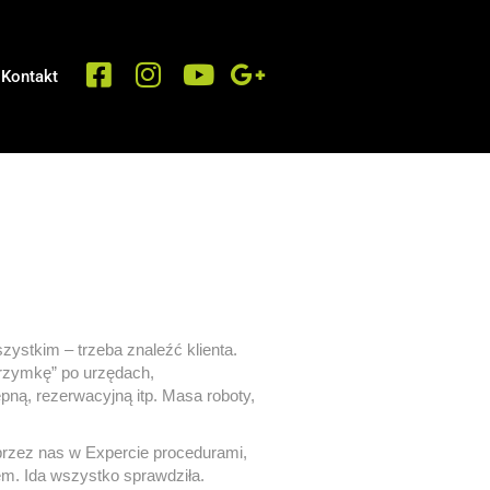
Kontakt
stkim – trzeba znaleźć klienta.
grzymkę” po urzędach,
ną, rezerwacyjną itp. Masa roboty,
przez nas w Expercie procedurami,
m. Ida wszystko sprawdziła.