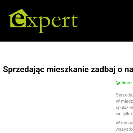
Sprzedając mieszkanie zadbaj o na
Biuro
Sprzedaż
W między
spółdzie
nie tylko
W transa
wszystko