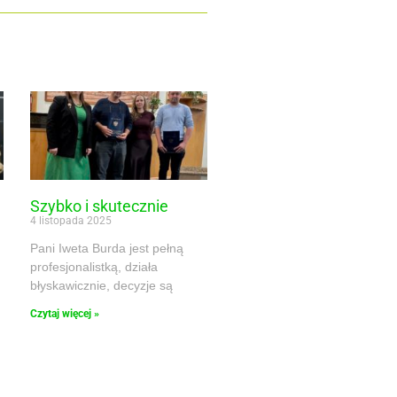
Szybko i skutecznie
4 listopada 2025
Pani Iweta Burda jest pełną
profesjonalistką, działa
błyskawicznie, decyzje są
Czytaj więcej »