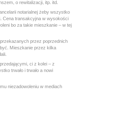
m, o rewitalizacji, itp. itd.
ncelarii notarialnej żeby wszystko
ni. Cena transakcyjna w wysokości
oleni bo za takie mieszkanie – w tej
y przekazanych przez poprzednich
 być. Mieszkanie przez kilka
ali.
rzedającymi, ci z kolei – z
tko trwało i trwało a nowi
jemu niezadowoleniu w mediach