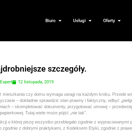
Biuro
Usługi
Oferty
jdrobniejsze szczegóły.
 Expert
12 listopada, 2019
 mieszkania czy domu wymaga uwagi na każdym kroku. Przede wszy
czasie – dokładnie sprawdzić stan prawny i faktyczny, odbyć „piel
lniach – skompletować dokumenty, przygotować umowę – przedwstęp
 papierkowej. Tutaj wiele może pójść „nie tak”.
kcji o której piszę wszystko przebiegało zgodnie z wypracowanymi 
 zgodnie z dobrymi praktykami, z Kodeksem Etyki, zgodnie z prawe