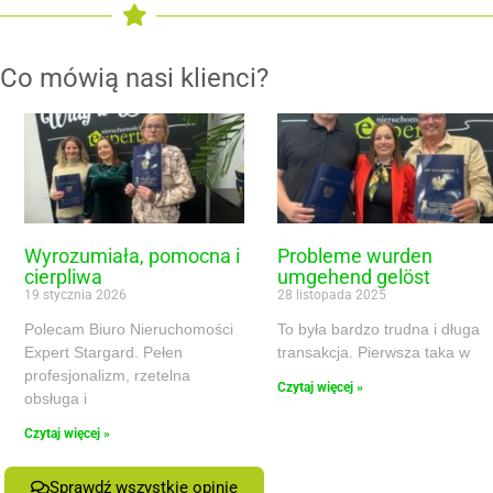
Co mówią nasi klienci?
Wyrozumiała, pomocna i
Probleme wurden
cierpliwa
umgehend gelöst
19 stycznia 2026
28 listopada 2025
Polecam Biuro Nieruchomości
To była bardzo trudna i długa
Expert Stargard. Pełen
transakcja. Pierwsza taka w
profesjonalizm, rzetelna
Czytaj więcej »
obsługa i
Czytaj więcej »
Sprawdź wszystkie opinie