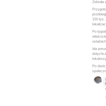
Zebrała 
Przygoto
przebieg
150 tys.
lokalizac
Po tygod
właścici
ostatnic
Ida poru
dotychcz
lokatorzy
Po dwóch
społecz