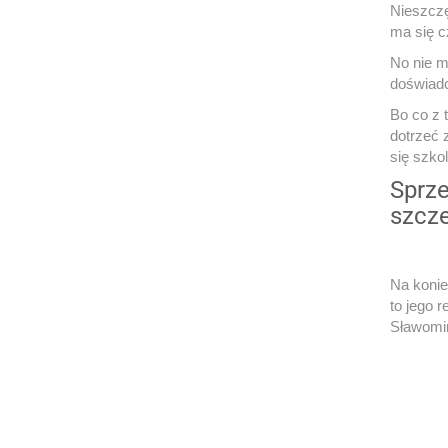
Nieszczę
ma się 
No nie m
doświadc
Bo co z 
dotrzeć 
się szko
Sprze
szcze
Na konie
to jego 
Sławomir