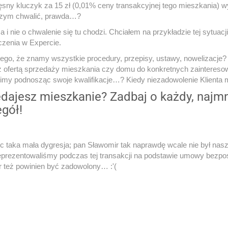
sny kluczyk za 15 zł (0,01% ceny transakcyjnej tego mieszkania) wy
czym chwalić, prawda…?
a i nie o chwalenie się tu chodzi. Chciałem na przykładzie tej sytuacj
zenia w Expercie.
tego, że znamy wszystkie procedury, przepisy, ustawy, nowelizacje? 
z ofertą sprzedaży mieszkania czy domu do konkretnych zaintereso
limy podnosząc swoje kwalifikacje…? Kiedy niezadowolenie Klienta
dajesz mieszkanie? Zadbaj o każdy, najm
gół!
c taka mała dygresja; pan Sławomir tak naprawdę wcale nie był nas
reprezentowaliśmy podczas tej transakcji na podstawie umowy bezpośr
 też powinien być zadowolony… :'(