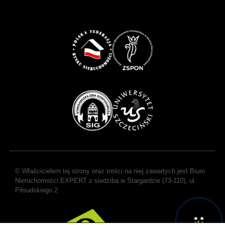
© Właścicielem tej strony oraz treści na niej zawartych jest Biuro
Nieruchomości EXPERT z siedzibą w Stargardzie (73-110), ul.
Piłsudskiego 2