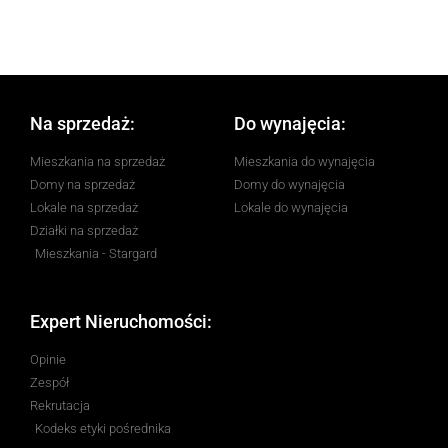
Na sprzedaż:
Do wynajęcia:
Mieszkania na sprzedaż
Mieszkania do wynajęcia
Domy na sprzedaż
Domy do wynajęcia
Lokale na sprzedaż
Lokale do wynajęcia
Działki na sprzedaż
Mieszkania - Stargard
Expert Nieruchomości:
Opinie
Zespół
Rekrutacja
Kodeks etyki pośrednika