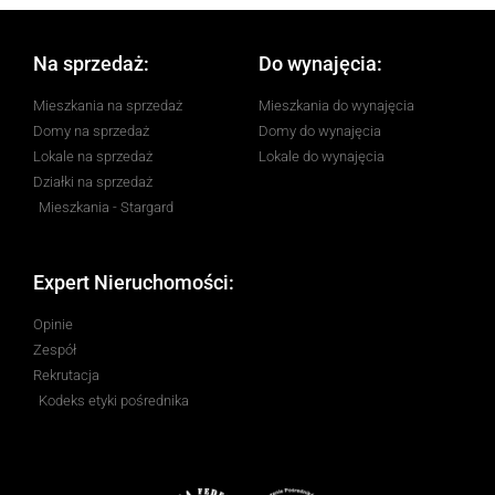
Na sprzedaż:
Do wynajęcia:
Mieszkania na sprzedaż
Mieszkania do wynajęcia
Domy na sprzedaż
Domy do wynajęcia
Lokale na sprzedaż
Lokale do wynajęcia
Działki na sprzedaż
Mieszkania - Stargard
Expert Nieruchomości:
Opinie
Zespół
Rekrutacja
Kodeks etyki pośrednika