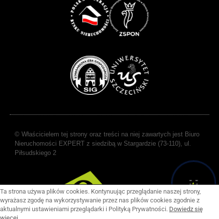
© Właścicielem tej strony oraz treści na niej zawartych jest Biuro
Nieruchomości EXPERT z siedzibą w Stargardzie (73-110), ul.
Piłsudskiego 2
Ta strona używa plików cookies. Kontynuując przeglądanie naszej strony,
wyrażasz zgodę na wykorzystywanie przez nas plików cookies zgodnie z
aktualnymi ustawieniami przeglądarki i Polityką Prywatności.
Dowiedz się
więcej