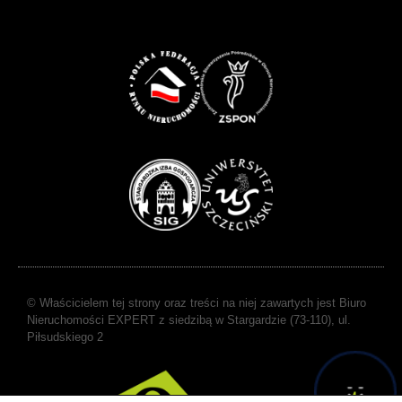
© Właścicielem tej strony oraz treści na niej zawartych jest Biuro
Nieruchomości EXPERT z siedzibą w Stargardzie (73-110), ul.
Piłsudskiego 2