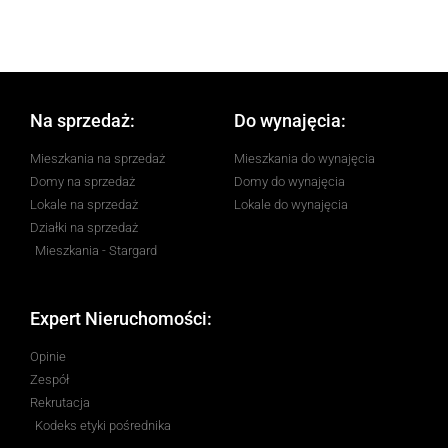
Na sprzedaż:
Do wynajęcia:
Mieszkania na sprzedaż
Mieszkania do wynajęcia
Domy na sprzedaż
Domy do wynajęcia
Lokale na sprzedaż
Lokale do wynajęcia
Działki na sprzedaż
Mieszkania - Stargard
Expert Nieruchomości:
Opinie
Zespół
Rekrutacja
Kodeks etyki pośrednika