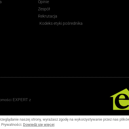
a
Opinie
Zespół
Rekrutacja
Kodeks etyki pośrednika
uchomości EXPERT z
rzeglądanie naszej strony, wyrażasz zgodę na wykorzystywanie przez nas plikó
ą Prywatności.
Dowiedz się więcej