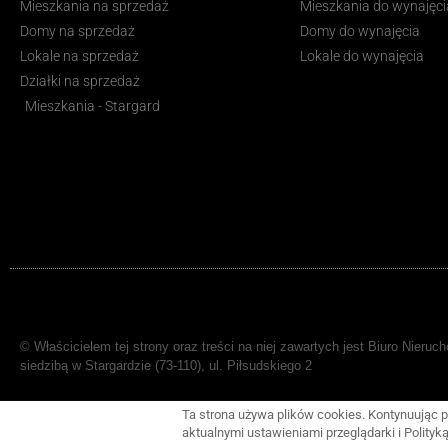
Mieszkania na sprzedaż
Mieszkania do wynajęci
Domy na sprzedaż
Domy do wynajęcia
Lokale na sprzedaż
Lokale do wynajęcia
Działki na sprzedaż
Mieszkania - Stargard
© Właścicielem tej strony oraz treści na niej zawartych jest Biuro Nier
siedzibą w Stargardzie (73-110), ul. Piłsudskiego 2
Ta strona używa plików cookies. Kontynuując p
aktualnymi ustawieniami przeglądarki i Polityk