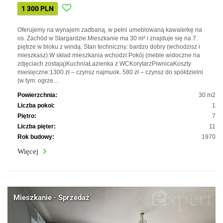
1 300 PLN
Oferujemy na wynajem zadbaną, w pełni umeblowaną kawalerkę na
os. Zachód w Stargardzie.Mieszkanie ma 30 m² i znajduje się na 7.
piętrze w bloku z windą. Stan techniczny: bardzo dobry (wchodzisz i
mieszkasz).W skład mieszkania wchodzi:Pokój (meble widoczne na
zdjęciach zostają)KuchniaŁazienka z WCKorytarzPiwnicaKoszty
miesięczne:1300 zł – czynsz najmuok. 580 zł – czynsz do spółdzielni
(w tym: ogrze…
Powierzchnia:
30 m2
Liczba pokoi:
1
Piętro:
7
Liczba pięter:
11
Rok budowy:
1970
Więcej
Mieszkanie · Sprzedaż