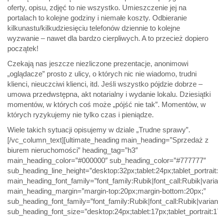
oferty, opisu, zdjęć to nie wszystko. Umieszczenie jej na
portalach to kolejne godziny i niemałe koszty. Odbieranie
kilkunastu/kilkudziesięciu telefonów dziennie to kolejne
wyzwanie – nawet dla bardzo cierpliwych. A to przecież dopiero
początek!
Czekają nas jeszcze niezliczone prezentacje, anonimowi
„oglądacze” prosto z ulicy, o których nic nie wiadomo, trudni
klienci, nieuczciwi klienci, itd. Jeśli wszystko pójdzie dobrze –
umowa przedwstępna, akt notarialny i wydanie lokalu. Dziesiątki
momentów, w których coś może „pójść nie tak”. Momentów, w
których ryzykujemy nie tylko czas i pieniądze.
Wiele takich sytuacji opisujemy w dziale „Trudne sprawy”.
[/vc_column_text][ultimate_heading main_heading=”Sprzedaż z
biurem nieruchomości” heading_tag=”h3″
main_heading_color=”#000000″ sub_heading_color=”#777777″
sub_heading_line_height=”desktop:32px;tablet:24px;tablet_portrai
main_heading_font_family=”font_family:Rubik|font_call:Rubik|varia
main_heading_margin=”margin-top:20px;margin-bottom:20px;”
sub_heading_font_family=”font_family:Rubik|font_call:Rubik|varian
sub_heading_font_size=”desktop:24px;tablet:17px;tablet_portrait