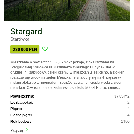
Stargard
Starówka
230 000 PLN
Mieszkanie o powierzchni 37,85 m² -2 pokoje, zlokalizowane na
Stargardzkiej Starówce ul. Kazimierza Wielkiego.Budynek stoi w
drugiej linii zabudowy, dzięki czemu w mieszkaniu jest cicho, a z okien
roztacza się widok na zieleń.Mieszkanie znajduję się na 4. piętrze w
niskim bloku po termomodernizacji.Ogrzewanie i ciepła woda z sieci
miejskiej. Czynsz do spółdzielni wynosi około 500 zł.Nieruchomość j…
Powierzchnia:
37,85 m2
Liczba pokoi:
2
Piętro:
4
Liczba pięter:
4
Rok budowy:
1980
Więcej