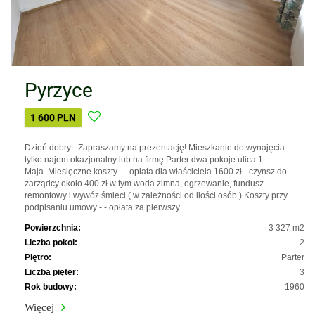
Pyrzyce
1 600 PLN
Dzień dobry - Zapraszamy na prezentację! Mieszkanie do wynajęcia -
tylko najem okazjonalny lub na firmę.Parter dwa pokoje ulica 1
Maja. Miesięczne koszty - - opłata dla właściciela 1600 zł - czynsz do
zarządcy około 400 zł w tym woda zimna, ogrzewanie, fundusz
remontowy i wywóz śmieci ( w zależności od ilości osób ) Koszty przy
podpisaniu umowy - - opłata za pierwszy…
Powierzchnia:
3 327 m2
Liczba pokoi:
2
Piętro:
Parter
Liczba pięter:
3
Rok budowy:
1960
Więcej