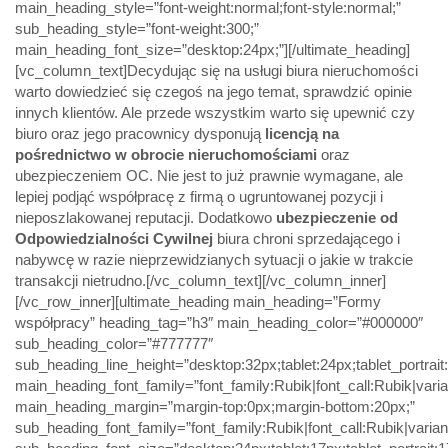
main_heading_style=”font-weight:normal;font-style:normal;”
sub_heading_style=”font-weight:300;”
main_heading_font_size=”desktop:24px;”][/ultimate_heading]
[vc_column_text]Decydując się na usługi biura nieruchomości
warto dowiedzieć się czegoś na jego temat, sprawdzić opinie
innych klientów. Ale przede wszystkim warto się upewnić czy
biuro oraz jego pracownicy dysponują
licencją na
pośrednictwo w obrocie nieruchomościami
oraz
ubezpieczeniem OC. Nie jest to już prawnie wymagane, ale
lepiej podjąć współpracę z firmą o ugruntowanej pozycji i
nieposzlakowanej reputacji. Dodatkowo
ubezpieczenie od
Odpowiedzialności Cywilnej
biura chroni sprzedającego i
nabywcę w razie nieprzewidzianych sytuacji o jakie w trakcie
transakcji nietrudno.[/vc_column_text][/vc_column_inner]
[/vc_row_inner][ultimate_heading main_heading=”Formy
współpracy” heading_tag=”h3″ main_heading_color=”#000000″
sub_heading_color=”#777777″
sub_heading_line_height=”desktop:32px;tablet:24px;tablet_portrai
main_heading_font_family=”font_family:Rubik|font_call:Rubik|varia
main_heading_margin=”margin-top:0px;margin-bottom:20px;”
sub_heading_font_family=”font_family:Rubik|font_call:Rubik|varian