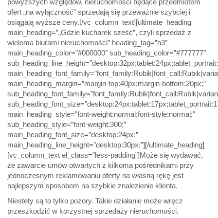
powyższych względów, nieruchomości będące przedmiotem
ofert „na wyłączność” sprzedają się przeważnie szybciej i
osiągają wyższe ceny.[/vc_column_text][ultimate_heading
main_heading=”„Gdzie kucharek sześć”, czyli sprzedaż z
wieloma biurami nieruchomości” heading_tag=”h3″
main_heading_color=”#000000″ sub_heading_color=”#777777″
sub_heading_line_height=”desktop:32px;tablet:24px;tablet_portrai
main_heading_font_family=”font_family:Rubik|font_call:Rubik|varia
main_heading_margin=”margin-top:40px;margin-bottom:20px;”
sub_heading_font_family=”font_family:Rubik|font_call:Rubik|varian
sub_heading_font_size=”desktop:24px;tablet:17px;tablet_portrait
main_heading_style=”font-weight:normal;font-style:normal;”
sub_heading_style=”font-weight:300;”
main_heading_font_size=”desktop:24px;”
main_heading_line_height=”desktop:30px;”][/ultimate_heading]
[vc_column_text el_class=”less-padding”]Może się wydawać,
że zawarcie umów otwartych z kilkoma pośrednikami przy
jednoczesnym reklamowaniu oferty na własną rękę jest
najlepszym sposobem na szybkie znalezienie klienta.
Niestety są to tylko pozory. Takie działanie może wręcz
przeszkodzić w korzystnej sprzedaży nieruchomości.