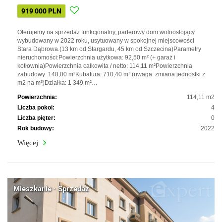
919 000 PLN
Oferujemy na sprzedaż funkcjonalny, parterowy dom wolnostojący
wybudowany w 2022 roku, usytuowany w spokojnej miejscowości
Stara Dąbrowa.(13 km od Stargardu, 45 km od Szczecina)Parametry
nieruchomości:Powierzchnia użytkowa: 92,50 m² (+ garaż i
kotłownia)Powierzchnia całkowita / netto: 114,11 m²Powierzchnia
zabudowy: 148,00 m²Kubatura: 710,40 m³ (uwaga: zmiana jednostki z
m2 na m³)Działka: 1 349 m²…
Powierzchnia:
114,11 m2
Liczba pokoi:
4
Liczba pięter:
0
Rok budowy:
2022
Więcej
Mieszkanie · Sprzedaż