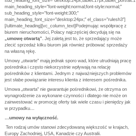
sub_heading_font_size=”desktop:24px;tablet:17px;tablet_portrait
main_heading_style=”font-weight:normal;font-style:normal;”
sub_heading_style=”font-weight:300;”
main_heading_font_size=”desktop:24px;” el_class=”rulesh3″]
[/ultimate_heading][vc_column_text]Podejmując współpracę z
biurem nieruchomości, Polacy najczęściej decydują się na
„umowę otwartą”
. Jej zaletą jest to, że sprzedający może
zlecić sprzedaż kilku biurom jak również próbować sprzedaży
na własną rękę.
Umowy „otwarte” mają jednak sporo wad, które utrudniają pracę
pośrednika i często niekorzystnie wpływają na relację
pośredników z klientami. Jednym z najważniejszych problemów
jest słabe powiązanie interesu klienta z interesem pośrednika.
Umowa „otwarta” nie gwarantuje pośrednikowi, że otrzyma on
wynagrodzenie za wykonane czynności i dlatego nie może on
zainwestować w promocję oferty tak wiele czasu i pieniędzy jak
w przypadku…
…umowy na wyłączność.
Ten rodzaj umów stanowi zdecydowaną większość w krajach,
Europy Zachodniej, USA, Kanadzie czy Australii.