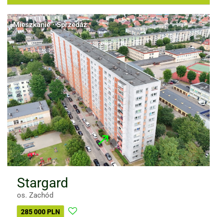
Mieszkanie · Sprzedaż
Stargard
os. Zachód
285 000 PLN