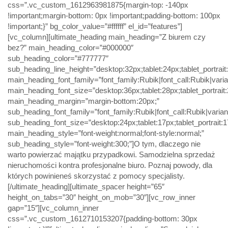
css=”.vc_custom_1612963981875{margin-top: -140px
!important;margin-bottom: 0px !important;padding-bottom: 100px
!important;}” bg_color_value=”#ffffff” el_id=”features”]
[vc_column][ultimate_heading main_heading=”Z biurem czy
bez?” main_heading_color=”#000000″
sub_heading_color=”#777777″
sub_heading_line_height=”desktop:32px;tablet:24px;tablet_portrai
main_heading_font_family=”font_family:Rubik|font_call:Rubik|varia
main_heading_font_size=”desktop:36px;tablet:28px;tablet_portrai
main_heading_margin=”margin-bottom:20px;”
sub_heading_font_family=”font_family:Rubik|font_call:Rubik|varian
sub_heading_font_size=”desktop:24px;tablet:17px;tablet_portrait
main_heading_style=”font-weight:normal;font-style:normal;”
sub_heading_style=”font-weight:300;”]O tym, dlaczego nie
warto powierzać majątku przypadkowi. Samodzielna sprzedaż
nieruchomości kontra profesjonalne biuro. Poznaj powody, dla
których powinieneś skorzystać z pomocy specjalisty.
[/ultimate_heading][ultimate_spacer height=”65″
height_on_tabs=”30″ height_on_mob=”30″][vc_row_inner
gap=”15″][vc_column_inner
css=”.vc_custom_1612710153207{padding-bottom: 30px