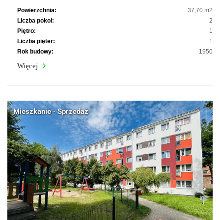
Powierzchnia:
37,70 m2
Liczba pokoi:
2
Piętro:
1
Liczba pięter:
1
Rok budowy:
1950
Więcej
Mieszkanie · Sprzedaż