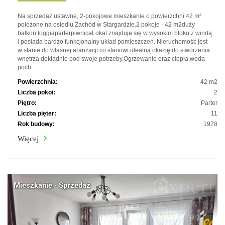
Na sprzedaż ustawne, 2-pokojowe mieszkanie o powierzchni 42 m²
położone na osiedlu Zachód w Stargardzie.2 pokoje - 42 m2duży
balkon loggiaparterpiwnicaLokal znajduje się w wysokim bloku z windą
i posiada bardzo funkcjonalny układ pomieszczeń. Nieruchomość jest
w stanie do własnej aranżacji co stanowi idealną okazję do stworzenia
wnętrza dokładnie pod swoje potrzeby.Ogrzewanie oraz ciepła woda
poch…
Powierzchnia:
42 m2
Liczba pokoi:
2
Piętro:
Parter
Liczba pięter:
11
Rok budowy:
1978
Więcej
Mieszkanie · Sprzedaż