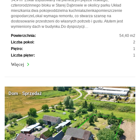
54,4 m².Lokal usytuowany na pierwszym piętrze niskiego,
czterorodzinnego bloku w Starej Dąbrowie w okolicy parku Układ
mieszkania:dwa pokojeoddzielna kuchniałazienkapomieszczenie
gospodarczeLokal wymaga remontu, co stwarza szansę na
dostosowanie przestrzeni do własnych potrzeb i gustu. Atutem jest
wymieniony dach w budynku.Do dyspozycji…
Powierzchnia:
54,40 m2
Liczba pokoi:
2
Piętro:
1
Liczba pięter:
1
Więcej
Dom · Sprzedaż