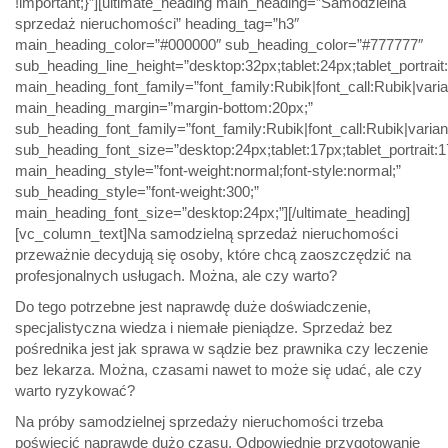
!important;}”][ultimate_heading main_heading=”Samodzielna
sprzedaż nieruchomości” heading_tag=”h3″
main_heading_color=”#000000″ sub_heading_color=”#777777″
sub_heading_line_height=”desktop:32px;tablet:24px;tablet_portrai
main_heading_font_family=”font_family:Rubik|font_call:Rubik|varia
main_heading_margin=”margin-bottom:20px;”
sub_heading_font_family=”font_family:Rubik|font_call:Rubik|varian
sub_heading_font_size=”desktop:24px;tablet:17px;tablet_portrait
main_heading_style=”font-weight:normal;font-style:normal;”
sub_heading_style=”font-weight:300;”
main_heading_font_size=”desktop:24px;”][/ultimate_heading]
[vc_column_text]Na samodzielną sprzedaż nieruchomości
przeważnie decydują się osoby, które chcą zaoszczędzić na
profesjonalnych usługach. Można, ale czy warto?
Do tego potrzebne jest naprawdę duże doświadczenie,
specjalistyczna wiedza i niemałe pieniądze. Sprzedaż bez
pośrednika jest jak sprawa w sądzie bez prawnika czy leczenie
bez lekarza. Można, czasami nawet to może się udać, ale czy
warto ryzykować?
Na próby samodzielnej sprzedaży nieruchomości trzeba
poświęcić naprawdę dużo czasu. Odpowiednie przygotowanie