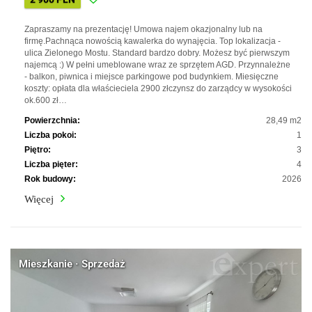
Zapraszamy na prezentację! Umowa najem okazjonalny lub na
firmę.Pachnąca nowością kawalerka do wynajęcia. Top lokalizacja -
ulica Zielonego Mostu. Standard bardzo dobry. Możesz być pierwszym
najemcą :) W pełni umeblowane wraz ze sprzętem AGD. Przynnależne
- balkon, piwnica i miejsce parkingowe pod budynkiem. Miesięczne
koszty: opłata dla właścieciela 2900 złczynsz do zarządcy w wysokości
ok.600 zł…
Powierzchnia:
28,49 m2
Liczba pokoi:
1
Piętro:
3
Liczba pięter:
4
Rok budowy:
2026
Więcej
Mieszkanie · Sprzedaż