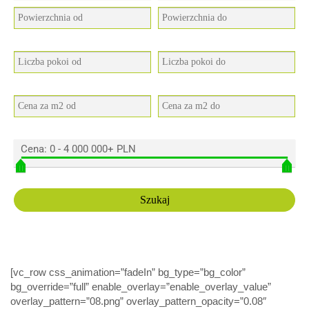
Cena:
0
-
4 000 000+ PLN
[vc_row css_animation=”fadeIn” bg_type=”bg_color”
bg_override=”full” enable_overlay=”enable_overlay_value”
overlay_pattern=”08.png” overlay_pattern_opacity=”0.08″