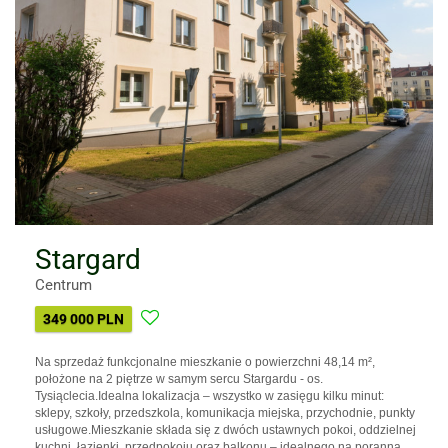
Stargard
Centrum
349 000 PLN
Na sprzedaż funkcjonalne mieszkanie o powierzchni 48,14 m²,
położone na 2 piętrze w samym sercu Stargardu - os.
Tysiąclecia.Idealna lokalizacja – wszystko w zasięgu kilku minut:
sklepy, szkoły, przedszkola, komunikacja miejska, przychodnie, punkty
usługowe.Mieszkanie składa się z dwóch ustawnych pokoi, oddzielnej
kuchni, łazienki, przedpokoju oraz balkonu – idealnego na poranną