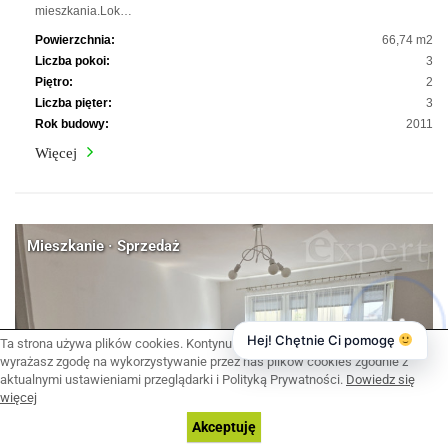
mieszkania.Lok…
Powierzchnia:
66,74 m2
Liczba pokoi:
3
Piętro:
2
Liczba pięter:
3
Rok budowy:
2011
Więcej
Mieszkanie · Sprzedaż
Hej! Chętnie Ci pomogę
Ta strona używa plików cookies. Kontynuując przeglądanie naszej strony,
wyrażasz zgodę na wykorzystywanie przez nas plików cookies zgodnie z
aktualnymi ustawieniami przeglądarki i Polityką Prywatności.
Dowiedz się
więcej
Akceptuję