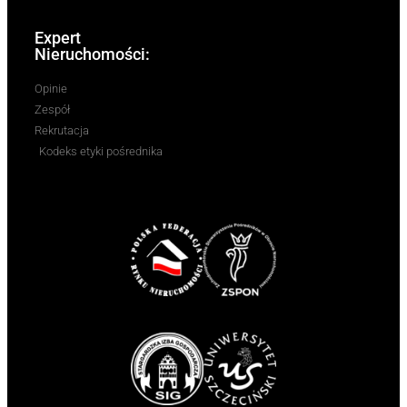
Expert
Nieruchomości:
Opinie
Zespół
Rekrutacja
Kodeks etyki pośrednika